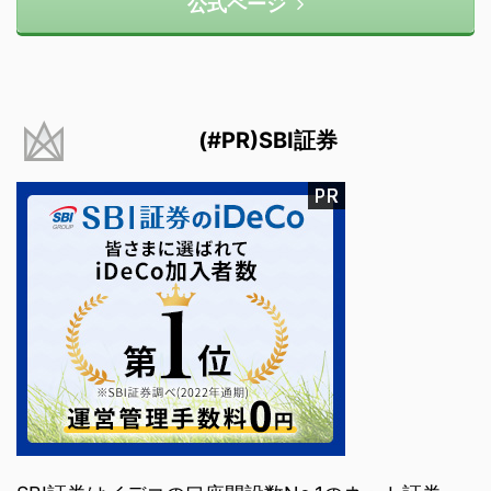
公式ページ
(#PR)SBI証券