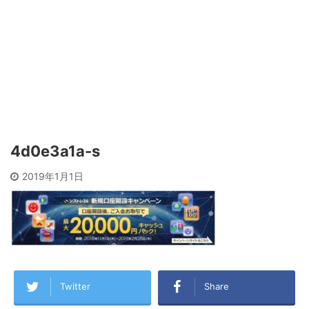
4d0e3a1a-s
2019年1月1日
Twitter
Share