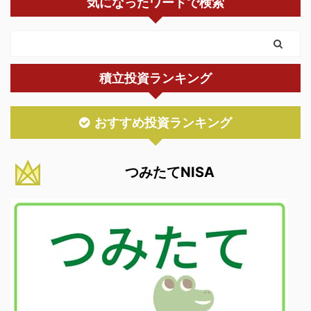
気になったワードで検索
向けて解説しますショウ
シ 私もイデコに毎月
5,000円程度積み立てし
て、老後にコツコツ備え
ています。 税制優遇がお
積立投資ランキング
得で節税にもなりますの
で、定年までじっくり運
用していく予定です。 ▼
おすすめ投資ランキング
イデコの運用状況 自営
業者・フリーランスは、
イデコの掛け金は国民年
つみたてNISA
金基金と合算です。 国
民年金基金は会社員の確
定給付企業年金のような
ものですので、まずは ...