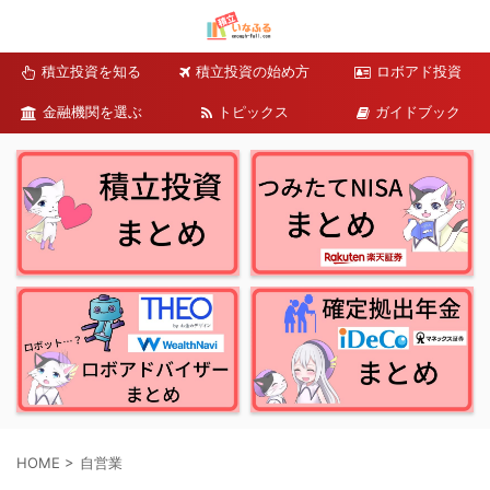
積立投資を知る
積立投資の始め方
ロボアド投資
金融機関を選ぶ
トピックス
ガイドブック
HOME
>
自営業