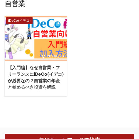
自営業
iDeCo(イデコ)
2021/6/26
【入門編】なぜ自営業・フ
リーランスにiDeCo(イデコ)
が必要なの？自営業の年金
と始めるべき投資を解説
今回は自営業向けにイデ
コの加入方法と掛け金を
わかりやすく解説しま
す。 コナツ自営業者でも
イデコって必要なの？加
入できるの？ そんな人に