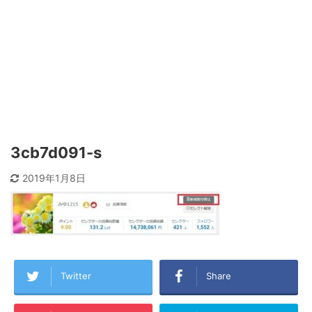
3cb7d091-s
2019年1月8日
Twitter
Share