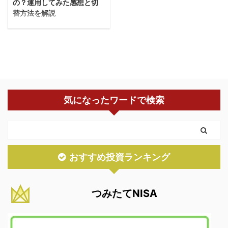
の？運用してみた感想と切
替方法を解説
今回はトラリピの決済ト
レールの仕組みと切り替
え方法を解説します。 コ
ナツ決済トレールってど
うなの？ONにした方が
いいの？ そんな人に向け
気になったワードで検索
て解説しますショウシ
私もトラリピを毎月運用
して利益が出ています。
▼トラリピの運用状況
トラリピの決済トレール
おすすめ投資ランキング
ってどうなの？ トラリ
ピの決済トレールは、ト
レンド相場で威力発揮し
つみたてNISA
ます。 しかし実運用では
ほとんどがレンジ相場な
ので、決済トレールはな