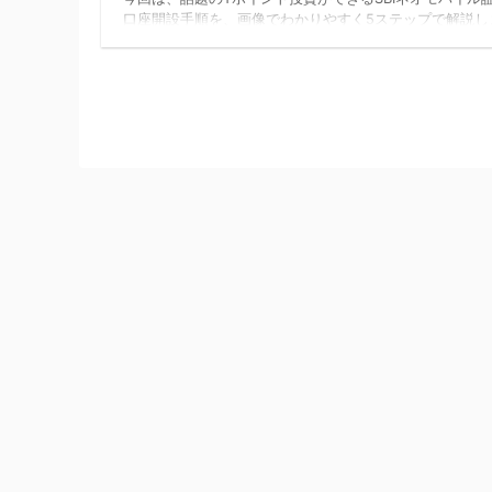
口座開設手順を、画像でわかりやすく5ステップで解説し
コナツSBIネオモバイル証券ってどうやって始めるの？ 
人に向けて解説しますショウシ 私もSBIネオモバイル証
Tポイントを使って株を買っています。 ▼Tポイントで買
る銘柄 SBIネオモバイル証券は2019年4月に開設され、
ントで株が買えるネット証券として話題を集めています。
引では意外と手数料がばかになりませんが、ネオモバイ
なら ...