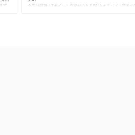
ます。
今回は話題のTポイント投資ができるSBIネオモバイル証券の
そんな
判・口コミ、メリットとデメリットについてわかりやすく解
券で、
します。 コナツSBIネオモバイル証券って何？Tポイントで
ってい
ができるの？ そんな人に向けて解説しますショウシ 私もSB
Tポイ
ネオモバイル証券で、Tポイントを使って株を買っています
 株取
▼Tポイントで買っている銘柄 SBIネオモバイル証券は201
ル証券
4月に開設され、Tポイントで株が買えるネット証券として話
を集めています。 株取引では意外と手数料がばかになりませ
が、ネ ...