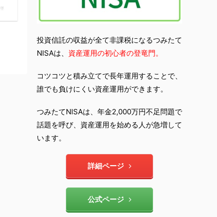
評
説
投資
I
投資信託の収益が全て非課税になるつみたて
。
NISAは、
資産運用の初心者の登竜門。
9年
題
ん
コツコツと積み立てで長年運用することで、
誰でも負けにくい資産運用ができます。
つみたてNISAは、年金2,000万円不足問題で
話題を呼び、資産運用を始める人が急増して
います。
詳細ページ
公式ページ