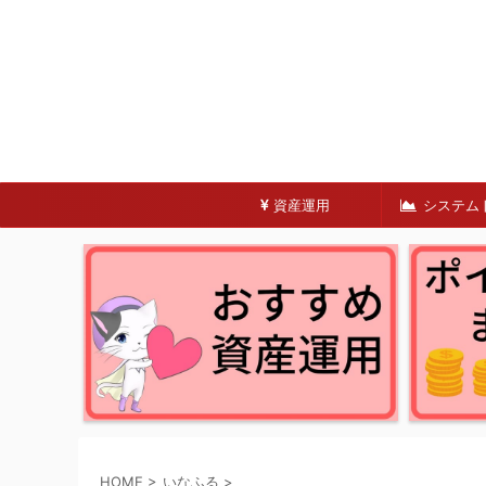
資産運用
システム
HOME
>
いなふる
>