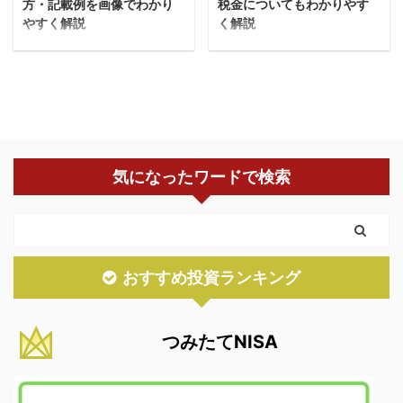
方・記載例を画像でわかり
税金についてもわかりやす
やすく解説
く解説
今回はふるさと納税の確
今回はみんなのシストレ
定申告の方法・やり方・
の確定申告の手順を、初
書き方を解説します。 コ
心者にわかりやすく解説
ナツふるさと納税で確定
します。 コナツみんなの
申告する時はどう書く
シストレって確定申告が
の？ そんな人に向けて解
必要なの？どうやってす
気になったワードで検索
説しますショウシ 私も
るんだろう？ そんな人に
毎年楽天ポイントを貯め
向けて解説しますショウ
ながらふるさと納税して
シ 私もみんなのシスト
ます。 ▼ふるさと納税
レを少額から運用してい
ふるさと納税は、確定申
ます。 ▼みんなのシスト
おすすめ投資ランキング
告が必要なの？ ふるさ
レ運用状況 みんなのシ
と納税は、ワンストップ
ストレの確定申告手順
特例制度を使えば確定申
は？ みんなのシストレ
つみたてNISA
告は不要です。 ワンスト
を始めとするFX取引は、
ップ特例制度の適用条件
確定申告が必要です。 し
をよく確認して、対象外
かし確定申告が始めての