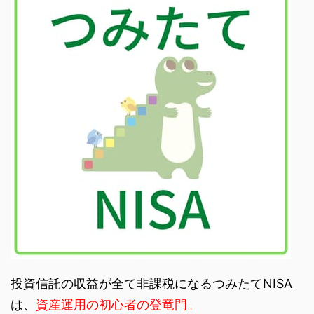
の場合は確定申告で申告
人は、なかなかわからな
してください。 まだふ
いことも多いもの。 今
るさと納税を初めていな
回は、みんなのシストレ
い人は、 ...
の確定 ...
投資信託の収益が全て非課税になるつみたてNISA
は、
資産運用の初心者の登竜門。