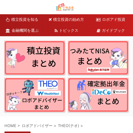
積立投資を知る
積立投資の始め方
ロボアド投資
金融機関を選ぶ
トピックス
ガイドブック
HOME
>
ロボアドバイザー
>
THEO(テオ)
>