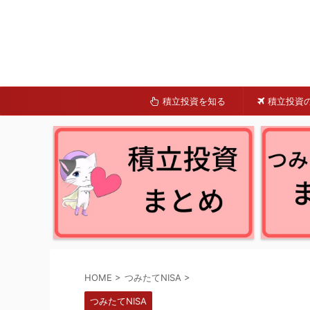
積立投資を知る
積立投資
HOME
>
つみたてNISA
>
つみたてNISA