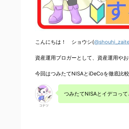
こんにちは！ ショウシ(
@shouhi_zait
資産運用ブロガーとして、資産運用やお
今回はつみたてNISAとiDeCoを徹
つみたてNISAとイデコっ
コナツ